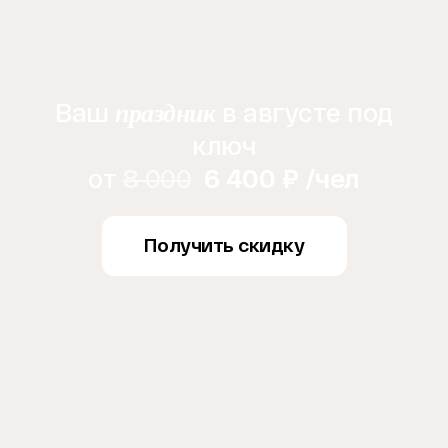
Ваш
в августе под
праздник
ключ
от
8 000
6 400 ₽ /чел
Получить скидку