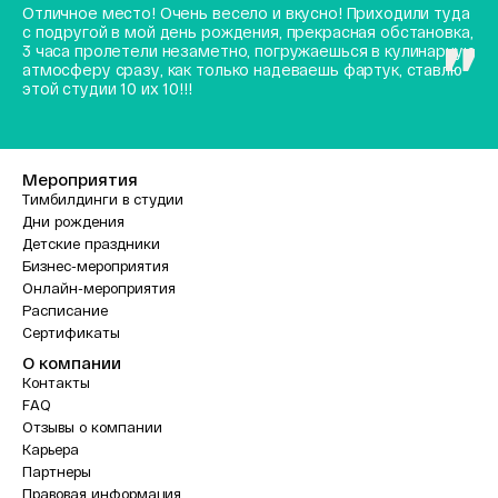
Отличное место! Очень весело и вкусно! Приходили туда
с подругой в мой день рождения, прекрасная обстановка,
3 часа пролетели незаметно, погружаешься в кулинарную
атмосферу сразу, как только надеваешь фартук, ставлю
этой студии 10 их 10!!!
Мероприятия
Тимбилдинги в студии
Дни рождения
Детские праздники
Бизнес-мероприятия
Онлайн-мероприятия
Расписание
Сертификаты
О компании
Контакты
FAQ
Отзывы о компании
Карьера
Партнеры
Правовая информация