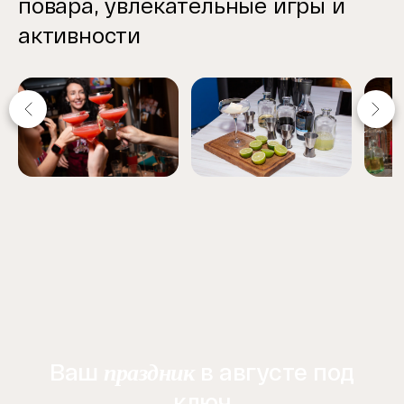
повара, увлекательные игры и
активности
Item
1
of
6
Ваш
в августе под
праздник
ключ