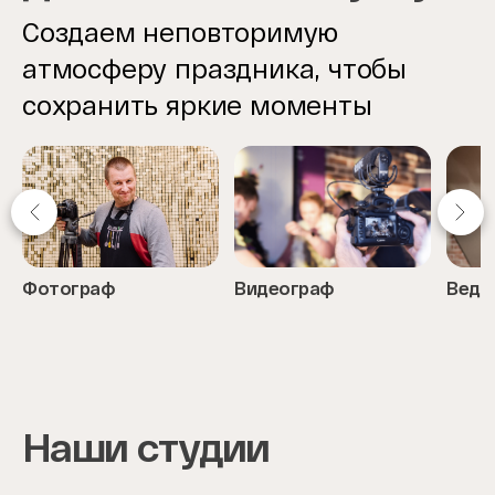
Создаем неповторимую
атмосферу праздника, чтобы
сохранить яркие моменты
Фотограф
Видеограф
Веду
Item
1
of
8
Наши студии