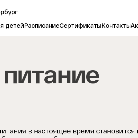
ербург
я детей
Расписание
Сертификаты
Контакты
А
 питание
итания в настоящее время становится в