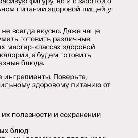
асивую фигуру, но и с заботой о
ильном питании здоровой пищей у
 не всегда вкусно. Даже чаще
 уметь готовить различные
их мастер-классах здоровой
калории, а будем готовить
азные блюда.
 ингредиенты. Поверьте,
вильному здоровому питанию от
 их полезности и сохранении
ых блюд;