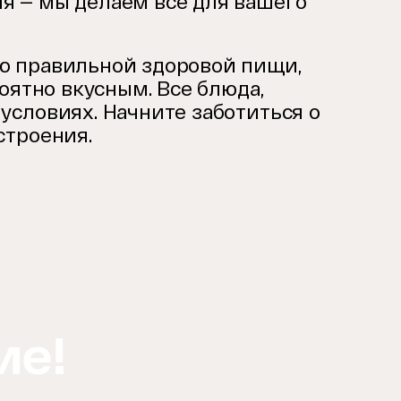
ия — мы делаем все для вашего
ю правильной здоровой пищи,
оятно вкусным. Все блюда,
условиях. Начните заботиться о
строения.
ие!