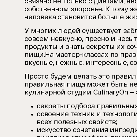
связано не только с диетами, не
собственном здоровье. К тому ж
человека становится больше жи
У многих людей существует забл
совсем невкусно, пресно и несыт
продукты и знать секреты их со
пищи.На мастер-классах по прав
вкусные, нежные, интересные, с
Просто будем делать это прави
правильная пища может быть не
кулинарной студии CulinaryOn — 
секреты подбора правильных
освоение техник и технолог
всех полезных свойств;
искусство сочетания ингред