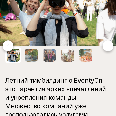
Item
1
of
5
Летний тимбилдинг
с EventyOn —
это гарантия ярких впечатлений
и укрепления команды.
Множество
компаний
уже
воспользовались услугами